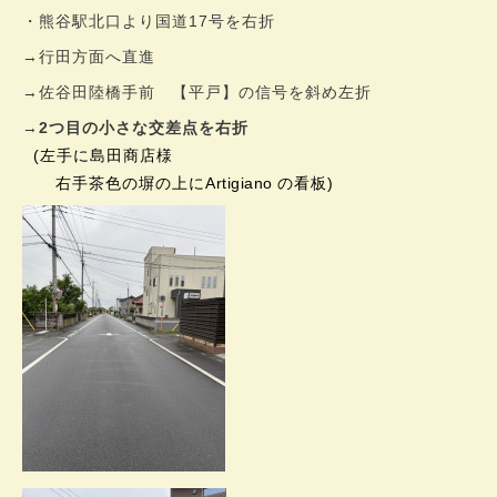
・熊谷駅北口より国道17号を右折
→行田方面へ直進
→佐谷田陸橋手前 【平戸】の信号を斜め左折
→
2つ目の小さな交差点を右折
(左手に島田商店様
右手茶色の塀の上に
Artigiano
の看板)