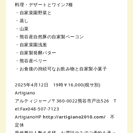
料理・デザートとワイン7種
・自家菜園野菜と
・蒸し
・山菜
・熊谷産自然豚の自家製ベーコン
・自家菜園浅葱
・自家製発酵バター
・熊谷産ベリー
・お食後の持続可なお飲み物と自家製小菓子
2025年4月12日 19時￥16,000(税サ別)
Artigiano
アルティジャーノ〒360-0022熊谷市戸出526 T
el:Fax048-507-7123
ArtigianoHP
http://artigiano2010.com/
不
定休
最低履行人数６名様。お電話のみでご予約を承っ