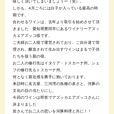
味しく頂いてしまいましょうー（笑）。
しかも、4月ごろには白子が入っている最高の時
期です。
合わせるワインは、去年より取引を始めさせて頂
きました 愛知県豊田市にあるワイナリーアズッ
カエアズッコ様です。
ご夫婦お二人様で運営されており、ご自分達で管
理され、醸造されて生み出すワインはまるで子供
たちを扱う親の様。
お二人の修行先はイタリア・トスカーナ州。シェ
フの修行先もトスカーナ州。
何となく親近感を勝手に抱いております。
来訪時に名古屋、三河湾の魚種の多さと、河豚の
文化の目の当たりにし、
今回のワインは即答でアズッカエアズッコさんに
決まりました
皆さんでお二人の思いを河豚料理と共に！！