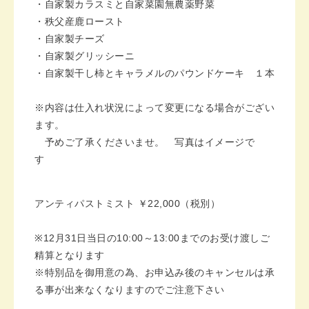
・自家製カラスミと自家菜園無農薬野菜
・秩父産鹿ロースト
・自家製チーズ
・自家製グリッシーニ
・自家製干し柿とキャラメルのパウンドケーキ １本
※内容は仕入れ状況によって変更になる場合がござい
ます。
予めご了承くださいませ。 写真はイメージで
す
アンティパストミスト ￥
22,000
（税別）
※12
月
31
日当日の
10:00
～
13:00
までのお受け渡しご
精算となります
※特別品を御用意の為、お申込み後のキャンセルは承
る事が出来なくなりますのでご注意下さい