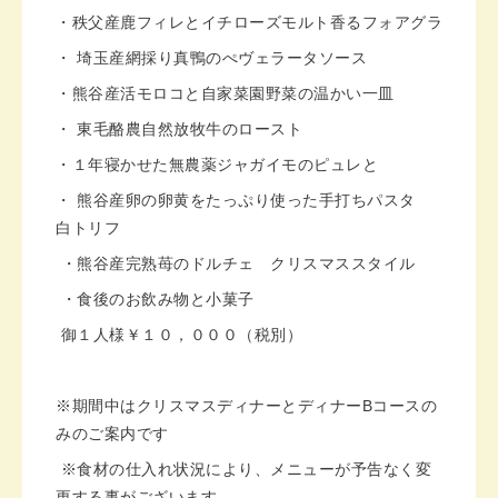
・秩父産鹿フィレとイチローズモルト香るフォアグラ
・ 埼玉産網採り真鴨のぺヴェラータソース
・熊谷産活モロコと自家菜園野菜の温かい一皿
・ 東毛酪農自然放牧牛のロースト
・１年寝かせた無農薬ジャガイモのピュレと
・ 熊谷産卵の卵黄をたっぷり使った手打ちパスタ
白トリフ
・熊谷産完熟苺のドルチェ クリスマススタイル
・食後のお飲み物と小菓子
御１人様￥１０，０００（税別）
※期間中はクリスマスディナーとディナー
B
コースの
みのご案内です
※食材の仕入れ状況により、メニューが予告なく変
更する事がございます