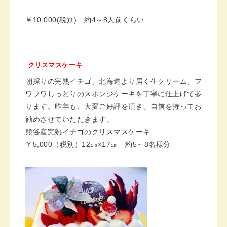
￥10,000(
税別
)
約
4
～
8
人前くらい
クリスマスケーキ
朝採りの完熟イチゴ、北海道より届く生クリーム、フ
ワフワしっとりのスポンジケーキを丁寧に仕上げて参
ります。昨年も、大変ご好評を頂き、自信を持ってお
勧めさせていただきます。
熊谷産完熟イチゴのクリスマスケーキ
￥
5,000
（税別）
12
㎝
×17
㎝ 約
5
～
8
名様分