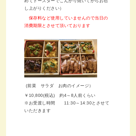
めてトースターでこんがり焼いてからお召
し上がりください）
保存料など使用していませんので当日の
消費期限とさせて頂いております
(前菜 サラダ お肉のイメージ）
￥10,800(
税込
)
約
4
～
8
人前くらい
※
お受渡し時間
11:30
～
14:30
とさせて
いただきます