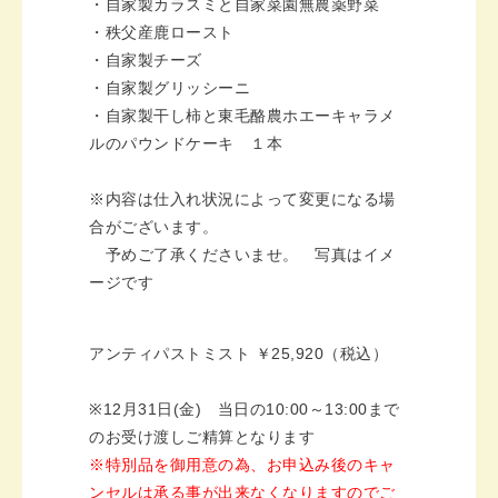
・自家製カラスミと自家菜園無農薬野菜
・秩父産鹿ロースト
・自家製チーズ
・自家製グリッシーニ
・自家製干し柿と東毛酪農ホエーキャラメ
ルのパウンドケーキ １本
※内容は仕入れ状況によって変更になる場
合がございます。
予めご了承くださいませ。 写真はイメ
ージです
アンティパストミスト ￥25,920（税込）
※12
月
31
日(金) 当日の
10:00
～
13:00
まで
のお受け渡しご精算となります
※特別品を御用意の為、お申込み後のキャ
ンセルは承る事が出来なくなりますのでご