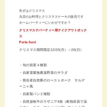
先ずはクリスマス
当店のお料理とクリスマスケーキの販売です
ホームパーティーにいかがですか？
クリスマステパーティー用テイクアウトボック
ス
Porta fuori
クリスマス期間限定
12/20
(月）～
26(日）
・旬の前菜４種類
・自家菜園無農薬野菜のサラダ
・熊谷産自然豚のローストポーク サルデ
ーニャ風
・自家製パン２種類
・
自然放牧牛のラザニア
4
個（耐熱容器で温