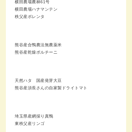
横田農場農林
61
号
横田農場ハナマンテン
秩父産ポレンタ
熊谷産合鴨農法無農薬米
熊谷産乾燥ポルチーニ
天然ハタ 国産発芽大豆
熊谷産須長さんの自家製ドライトマト
埼玉県産網採り真鴨
東秩父産リンゴ