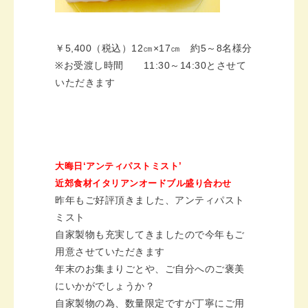
￥
5,400
（税込）
12
㎝
×17
㎝ 約
5
～
8
名様分
※
お受渡し時間
11:30
～
14:30
とさせて
いただきます
大晦日‘
アンティパストミスト
’
近郊食材イタリアンオードブル盛り合わせ
昨年もご好評頂きました、アンティパスト
ミスト
自家製物も充実してきましたので今年もご
用意させていただきます
年末のお集まりごとや、ご自分へのご褒美
にいかがでしょうか？
自家製物の為、数量限定ですが丁寧にご用