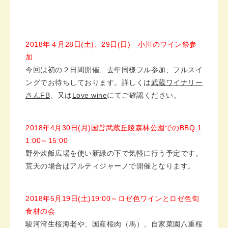
2018
年４月
28
日
(
土
)
、
29
日
(
日
)
小川のワイン祭参
加
今回は初の２日間開催、去年同様フル参加、フルスイ
ングでお待ちしております。詳しくは
武蔵ワイナリー
さんFB
、又は
Love wine
にてご確認ください。
2018
年
4
月
30
日
(
月
)
国営武蔵丘陵森林公園での
BBQ 1
1:00
～
15:00
野外炊飯広場を使い新緑の下で気軽に行う予定です。
荒天の場合はアルティジャーノで開催となります。
2018
年
5
月
19
日
(
土
)19:00
～ロゼ色ワインとロゼ色旬
食材の会
駿河湾生桜海老や、国産桜肉（馬）、自家菜園八重桜