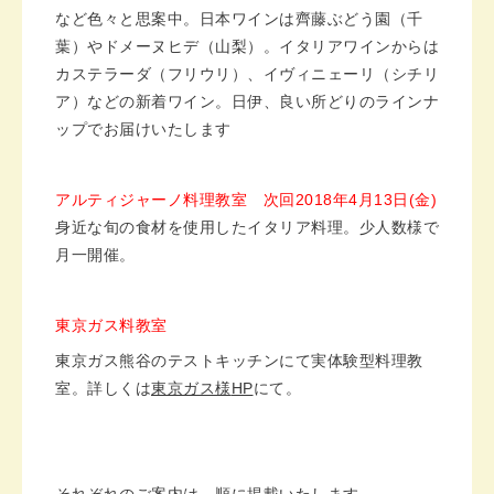
など色々と思案中。日本ワインは齊藤ぶどう園（千
葉）やドメーヌヒデ（山梨）。イタリアワインからは
カステラーダ（フリウリ）、イヴィニェーリ（シチリ
ア）などの新着ワイン。日伊、良い所どりのラインナ
ップでお届けいたします
アルティジャーノ料理教室 次回
2018
年
4
月
13
日
(
金
)
身近な旬の食材を使用したイタリア料理。少人数様で
月一開催。
東京ガス料教室
東京ガス熊谷のテストキッチンにて実体験型料理教
室。詳しくは
東京ガス様
HP
にて。