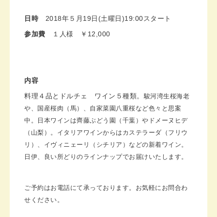
日時
2018
年５月
19
日(土曜日)19:00スタート
参加費
１人様 ￥
12,000
内容
料理４品とドルチェ ワイン５種類。
駿河湾生桜海老
や、国産桜肉（馬）、自家菜園八重桜など色々と思案
中。日本ワインは齊藤ぶどう園（千葉）やドメーヌヒデ
（山梨）。イタリアワインからはカステラーダ（フリウ
リ）、イヴィニェーリ（シチリア）などの新着ワイン。
日伊、良い所どりのラインナップでお届けいたします。
ご予約はお電話にて承っております。お気軽にお問合わ
せください。