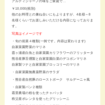
アルティジャーノの味をご家庭で…
￥10,000(
税別
)
他のお料理との兼ね合いにもよりますが、4名様～8
名様くらいでお楽しみいただける内容になっておりま
す。
写真はイメージです
・旬の前菜４種類
(
一例です。内容は変わります
)
自家菜園野菜のマリネ
霞ヶ浦産白魚と自家菜園カリフラワーのフリッタータ
熊谷産豚舌燻製と自家菜園白菜のデコポンマリネ
自家製ツナと自家菜園ブロッコリーのマリネ
・自家菜園無農薬野菜のサラダ
・熊谷産自然豚のローストポーク サルデーニャ風
・自家製パン２種類
霜里農場の粉を使ったチャバッタ
秩父産ポレンタを使ったグリッシーニ