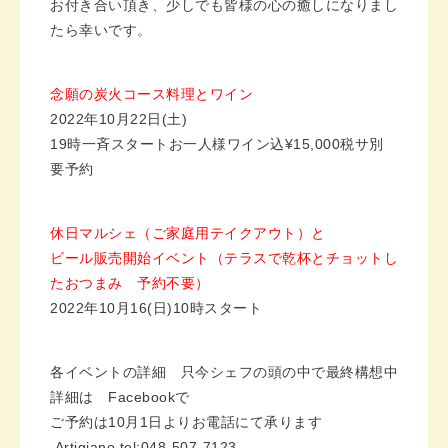
お付き合い頂き、少しでも皆様の心の癒しになりまし
たら幸いです。
念願の炭火コース料理とワイン
2022
年
10
月
22
日
(
土
)
19
時一斉スタートお一人様ワイン込
¥15,000税サ別
要予約
休日マルシェ（ご家庭用テイクアウト）と
ビール販売開始イベント（テラスで乾杯とチョットし
たおつまみ 予約不要）
2022
年
10
月
16(
日
)
10
時スタート
各イベントの詳細 只今シェフの頭の中で最終構想中
詳細は Facebookで
ご予約は10月1日よりお電話にて承ります
Artigiano
tel:048-507-7123