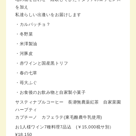
を加え
私達らしい出逢いをお届けします
・カルパッチョ？
・冬野菜
・米澤製油
・河豚皮
・赤ワインと国産黒トリフ
・春の七草
・苺大ふぐ
・お食後のお飲み物と自家製小菓子
サスティナブルコーヒー 長瀞無農薬紅茶 自家菜園
ハーブティ
カプチーノ カフェラテ(東毛酪農牛乳使用)
お1人様ワイン7種料理7品込 (￥15,000税サ別）
¥18,150